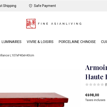
t Shipping
Safe Payment
LUMINAIRES
VIVRE & LOISIRS
PORCELAINE CHINOISE
CUI
rillance L107xP40xH43cm
Armoir
Haute 
(
€698,00
Taxes incluses