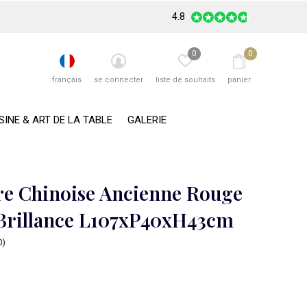
4.8
0
0
français
se connecter
liste de souhaits
panier
SINE & ART DE LA TABLE
GALERIE
e Chinoise Ancienne Rouge
Brillance L107xP40xH43cm
0)