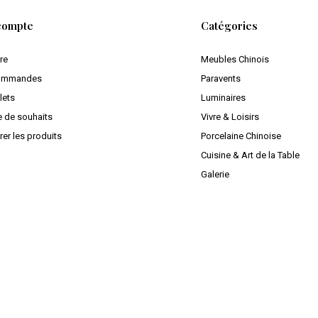
compte
Catégories
ire
Meubles Chinois
ommandes
Paravents
lets
Luminaires
e de souhaits
Vivre & Loisirs
er les produits
Porcelaine Chinoise
Cuisine & Art de la Table
Galerie