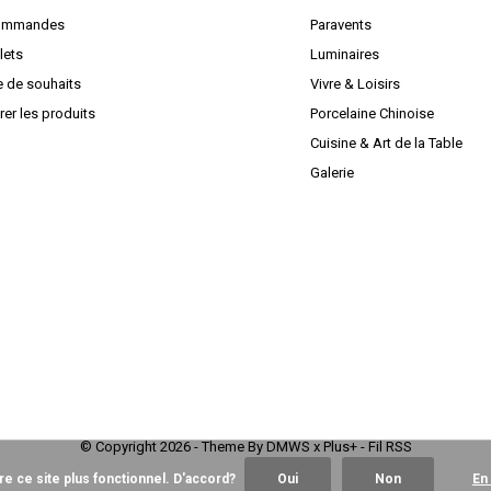
ommandes
Paravents
lets
Luminaires
e de souhaits
Vivre & Loisirs
er les produits
Porcelaine Chinoise
Cuisine & Art de la Table
Galerie
© Copyright
2026
- Theme By
DMWS
x
Plus+
-
Fil RSS
re ce site plus fonctionnel. D'accord?
Oui
Non
En