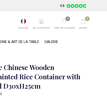
4.8
0
0
français
se connecter
liste de souhaits
panier
SINE & ART DE LA TABLE
GALERIE
e Chinese Wooden
inted Rice Container with
ed D30xH25cm
0)