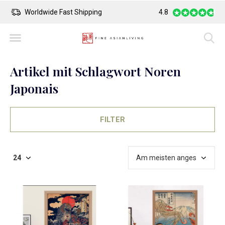
Safe Payment
Largest Collection o
4.8
Artikel mit Schlagwort Noren
Japonais
FILTER