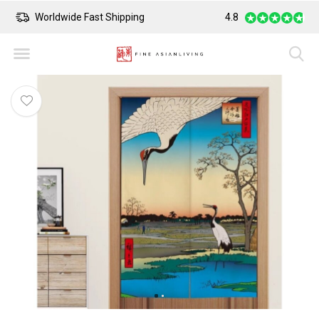
Safe Payment
4.8
Largest Collect