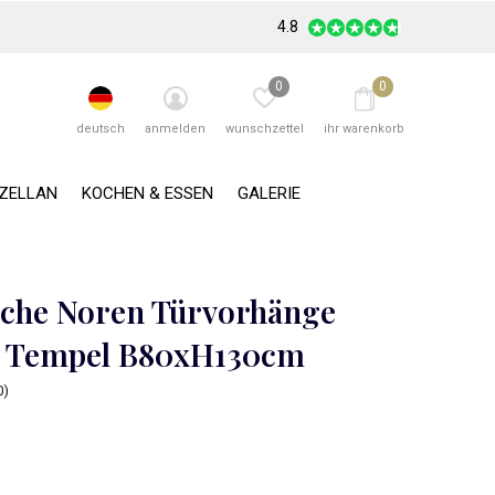
4.8
0
0
deutsch
anmelden
wunschzettel
ihr warenkorb
RZELLAN
KOCHEN & ESSEN
GALERIE
sche Noren Türvorhänge
 Tempel B80xH130cm
0)