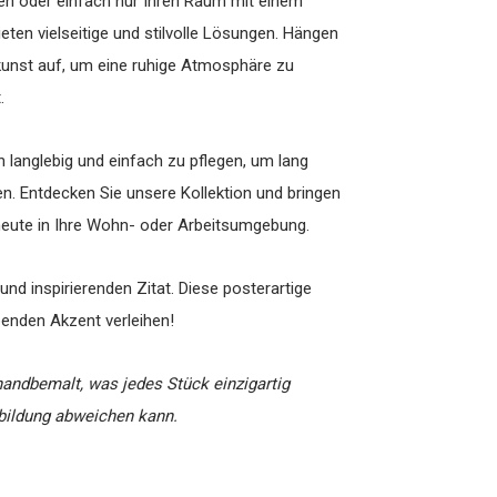
en oder einfach nur Ihren Raum mit einem
eten vielseitige und stilvolle Lösungen. Hängen
dkunst auf, um eine ruhige Atmosphäre zu
t.
 langlebig und einfach zu pflegen, um lang
en. Entdecken Sie unsere Kollektion und bringen
 heute in Ihre Wohn- oder Arbeitsumgebung.
nd inspirierenden Zitat. Diese posterartige
benden Akzent verleihen!
handbemalt, was jedes Stück einzigartig
bbildung abweichen kann.