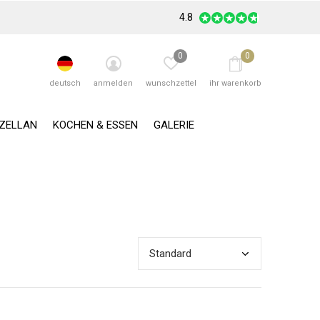
4.8
0
0
deutsch
anmelden
wunschzettel
ihr warenkorb
RZELLAN
KOCHEN & ESSEN
GALERIE