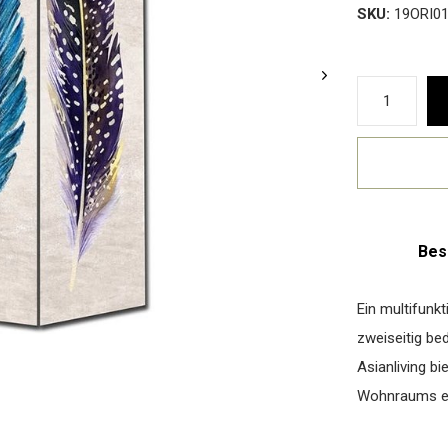
SKU:
19ORI0
Bes
Ein multifunkt
zweiseitig be
Asianliving bi
Wohnraums er