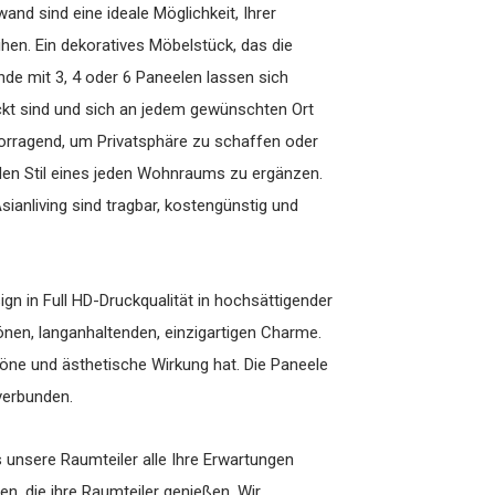
nd sind eine ideale Möglichkeit, Ihrer
hen. Ein dekoratives Möbelstück, das die
nde mit 3, 4 oder 6 Paneelen lassen sich
druckt sind und sich an jedem gewünschten Ort
rvorragend, um Privatsphäre zu schaffen oder
 den Stil eines jeden Wohnraums zu ergänzen.
Asianliving sind tragbar, kostengünstig und
ign in Full HD-Druckqualität in hochsättigender
hönen, langanhaltenden, einzigartigen Charme.
höne und ästhetische Wirkung hat. Die Paneele
verbunden.
s unsere Raumteiler alle Ihre Erwartungen
n, die ihre Raumteiler genießen. Wir