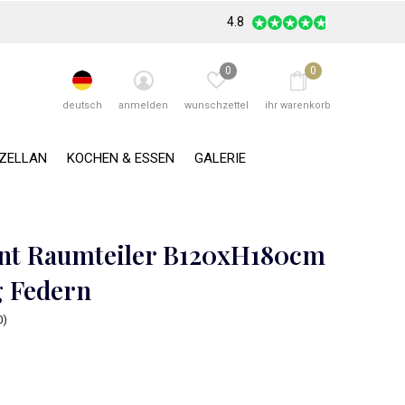
4.8
0
0
deutsch
anmelden
wunschzettel
ihr warenkorb
RZELLAN
KOCHEN & ESSEN
GALERIE
nt Raumteiler B120xH180cm
g Federn
0)