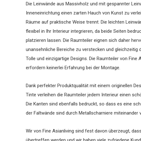
Die Leinwände aus Massivholz und mit gespannter Leinwa
Inneneinrichtung einen zarten Hauch von Kunst zu verlei
Räume auf praktische Weise trennt. Die leichten Leinwä
flexibel in Ihr Interieur integrieren, da beide Seiten be
platzieren lassen. Die Raumteiler eignen sich daher he
unansehnliche Bereiche zu verstecken und gleichzeitig
Tolle und einzigartige Designs. Die Raumteiler von Fine 
erfordern keinerlei Erfahrung bei der Montage.
Dank perfekter Produktqualität mit einem originellen Des
Tinte verleihen die Raumteiler jedem Interieur einen sc
Die Kanten sind ebenfalls bedruckt, so dass es eine sc
der Faltwände sind durch Metallscharniere miteinander 
Wir von Fine Asianliving sind fest davon überzeugt, das
übertreffen werden und wir haben viele zufriedene Kunde