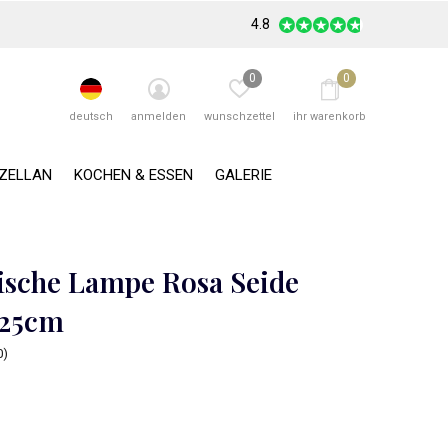
4.8
0
0
deutsch
anmelden
wunschzettel
ihr warenkorb
RZELLAN
KOCHEN & ESSEN
GALERIE
ische Lampe Rosa Seide
25cm
0)