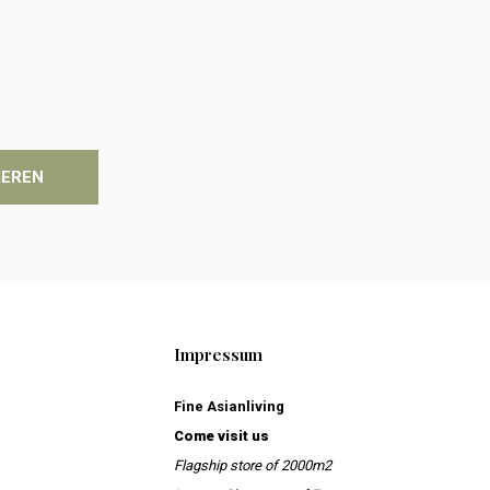
IEREN
Impressum
Fine Asianliving
Come visit us
Flagship store of 2000m2