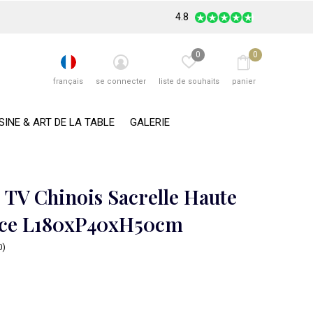
4.8
0
0
français
se connecter
liste de souhaits
panier
SINE & ART DE LA TABLE
GALERIE
 TV Chinois Sacrelle Haute
nce L180xP40xH50cm
0)