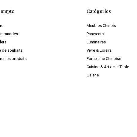
compte
Catégories
ire
Meubles Chinois
ommandes
Paravents
lets
Luminaires
e de souhaits
Vivre & Loisirs
er les produits
Porcelaine Chinoise
Cuisine & Art de la Table
Galerie