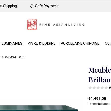
t Shipping
Safe Payment
LUMINAIRES
VIVRE & LOISIRS
PORCELAINE CHINOISE
CUI
ce L180xP40xH50cm
Meuble
Brilla
(
€1.495,00
Taxes incluses