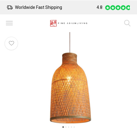
Worldwide Fast Shipping
4.8
Safe Payment