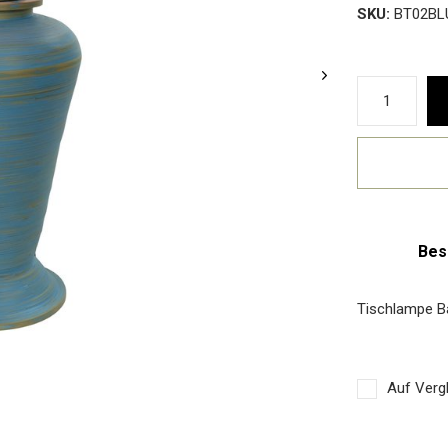
SKU:
BT02BL
Bes
Tischlampe B
Auf Vergl