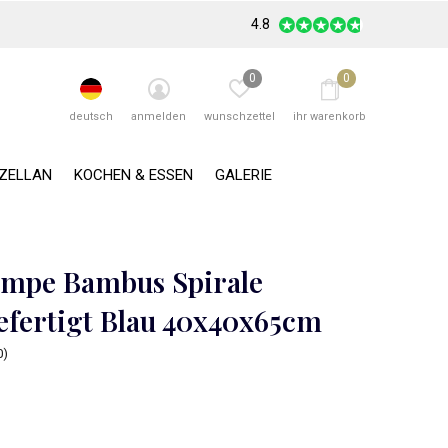
4.8
0
0
deutsch
anmelden
wunschzettel
ihr warenkorb
RZELLAN
KOCHEN & ESSEN
GALERIE
ampe Bambus Spirale
fertigt Blau 40x40x65cm
0)