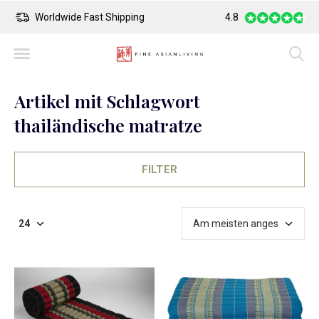
Safe Payment
4.8
Largest Collection 
Artikel mit Schlagwort
thailändische matratze
FILTER