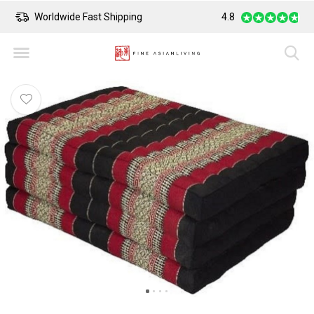
Worldwide Fast Shipping
4.8
Safe Payment