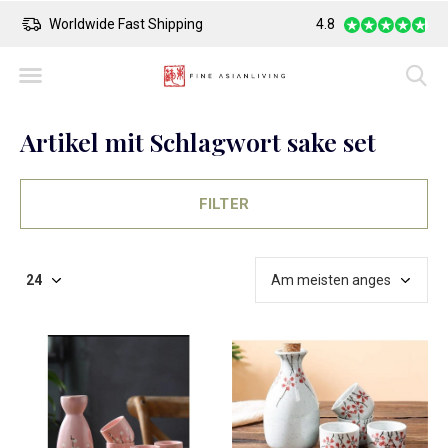
Safe Payment
4.8
Largest Collection 
Artikel mit Schlagwort sake set
FILTER