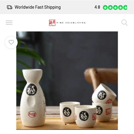
Worldwide Fast Shipping
4.8
Safe Payment