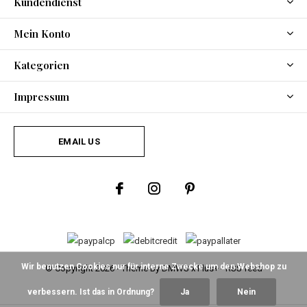
Kundendienst
Mein Konto
Kategorien
Impressum
EMAIL US
Wir benutzen Cookies nur für interne Zwecke um den Webshop zu
© Copyright
2026
- Theme By
DMWS
x
Plus+
-
RSS feed
verbessern. Ist das in Ordnung?
Ja
Nein