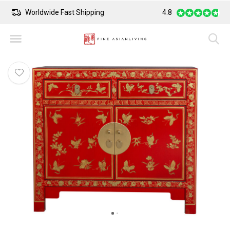
Worldwide Fast Shipping
4.8
Safe Payment