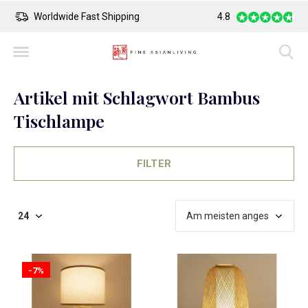
Safe Payment
Largest Collection o
4.8
Artikel mit Schlagwort Bambus
Tischlampe
FILTER
-7%