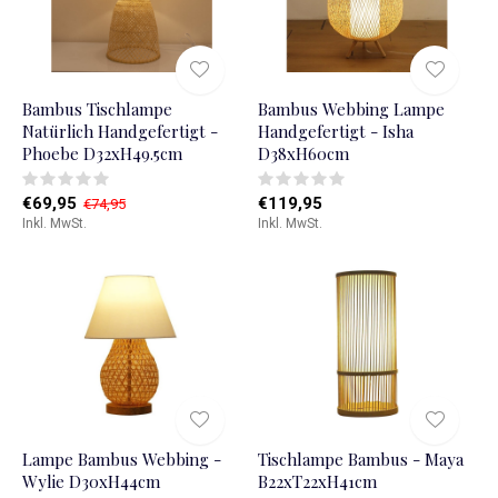
Bambus Tischlampe
Bambus Webbing Lampe
Natürlich Handgefertigt -
Handgefertigt - Isha
Phoebe D32xH49.5cm
D38xH60cm
€69,95
€119,95
€74,95
Inkl. MwSt.
Inkl. MwSt.
Lampe Bambus Webbing -
Tischlampe Bambus - Maya
Wylie D30xH44cm
B22xT22xH41cm