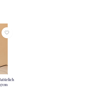
atürlich
37cm