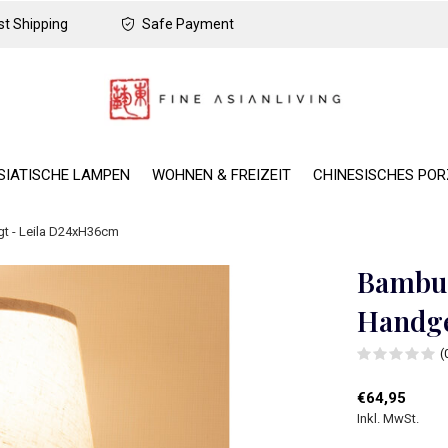
t Shipping
Safe Payment
SIATISCHE LAMPEN
WOHNEN & FREIZEIT
CHINESISCHES PO
t - Leila D24xH36cm
Bambus
Handge
(
€64,95
Inkl. MwSt.