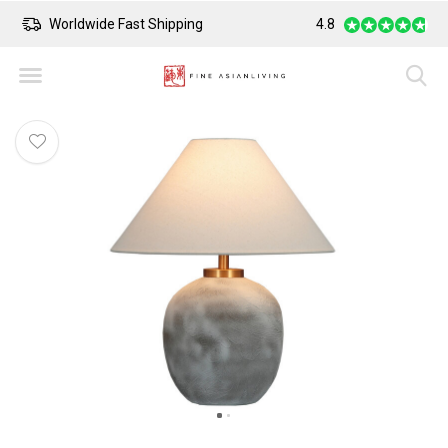
Worldwide Fast Shipping
4.8
Safe Payment