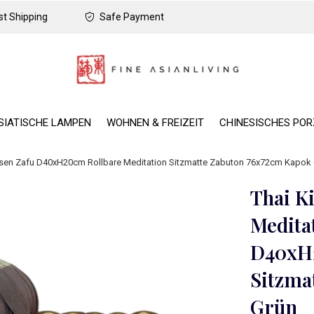
t Shipping
Safe Payment
SIATISCHE LAMPEN
WOHNEN & FREIZEIT
CHINESISCHES PO
issen Zafu D40xH20cm Rollbare Meditation Sitzmatte Zabuton 76x72cm Kapok
Thai K
Medita
D40xH2
Sitzma
Grün