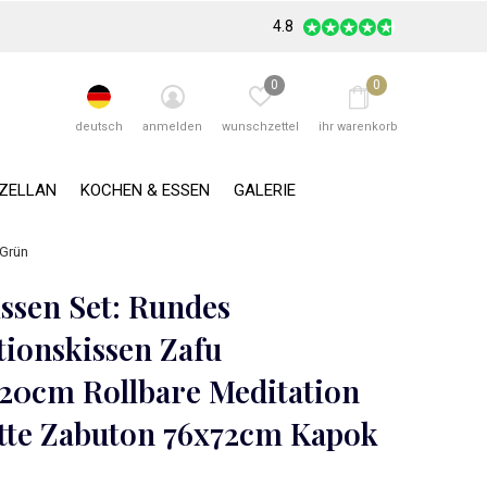
4.8
0
0
deutsch
anmelden
wunschzettel
ihr warenkorb
RZELLAN
KOCHEN & ESSEN
GALERIE
 Grün
issen Set: Rundes
tionskissen Zafu
0cm Rollbare Meditation
tte Zabuton 76x72cm Kapok