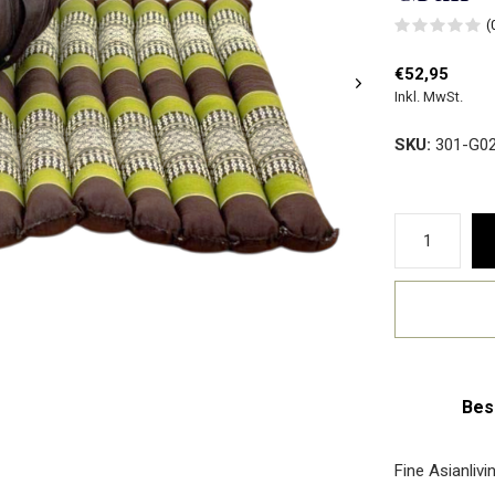
(
€52,95
Inkl. MwSt.
SKU:
301-G0
Bes
Fine Asianliv