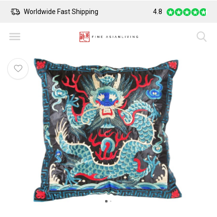
Worldwide Fast Shipping
4.8
Safe Payment