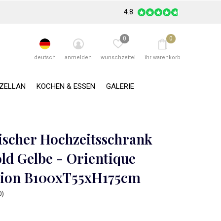
4.8
0
0
deutsch
anmelden
wunschzettel
ihr warenkorb
RZELLAN
KOCHEN & ESSEN
GALERIE
ischer Hochzeitsschrank
ld Gelbe - Orientique
tion B100xT55xH175cm
0)