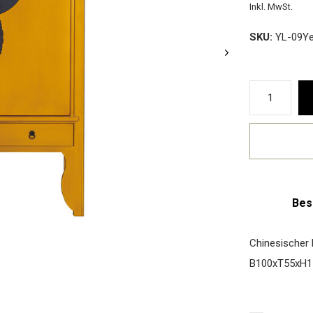
Inkl. MwSt.
SKU:
YL-09Ye
Bes
Chinesischer 
B100xT55xH