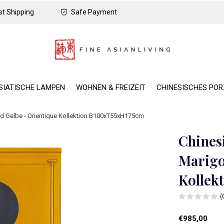
t Shipping
Safe Payment
SIATISCHE LAMPEN
WOHNEN & FREIZEIT
CHINESISCHES PO
d Gelbe - Orientique Kollektion B100xT55xH175cm
Chines
Marigo
Kollek
(
€985,00