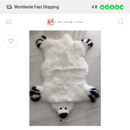
Worldwide Fast Shipping
4.8
Safe Payment