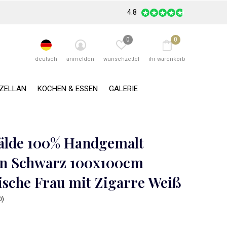
4.8
0
0
deutsch
anmelden
wunschzettel
ihr warenkorb
RZELLAN
KOCHEN & ESSEN
GALERIE
lde 100% Handgemalt
n Schwarz 100x100cm
ische Frau mit Zigarre Weiß
0)