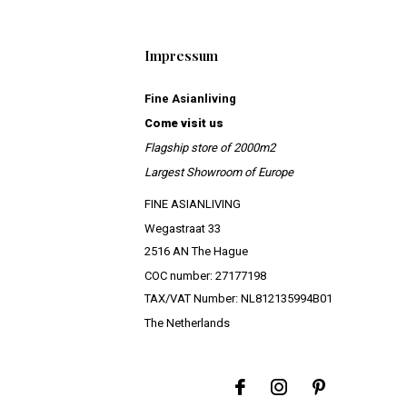
Impressum
Fine Asianliving
Come visit us
Flagship store of 2000m2
Largest Showroom of Europe
FINE ASIANLIVING
Wegastraat 33
2516 AN The Hague
COC number: 27177198
TAX/VAT Number: NL812135994B01
The Netherlands