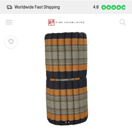
Worldwide Fast Shipping
4.8
Safe Payment