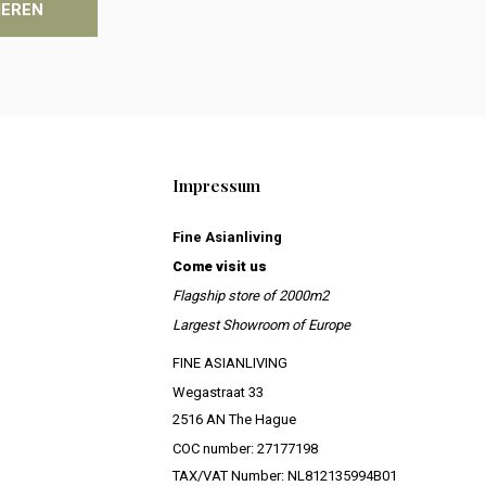
IEREN
Impressum
Fine Asianliving
Come visit us
Flagship store of 2000m2
Largest Showroom of Europe
FINE ASIANLIVING
Wegastraat 33
2516 AN The Hague
COC number: 27177198
TAX/VAT Number: NL812135994B01