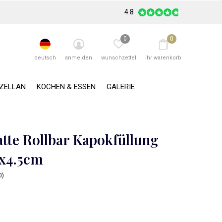
4.8
0
0
deutsch
anmelden
wunschzettel
ihr warenkorb
RZELLAN
KOCHEN & ESSEN
GALERIE
tte Rollbar Kapokfüllung
x4.5cm
0)