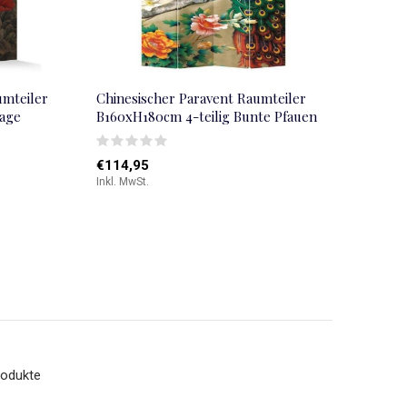
umteiler
Chinesischer Paravent Raumteiler
tage
B160xH180cm 4-teilig Bunte Pfauen
€114,95
Inkl. MwSt.
rodukte