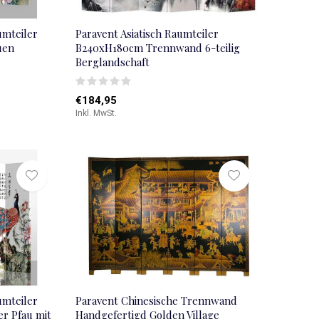
umteiler
Paravent Asiatisch Raumteiler
uen
B240xH180cm Trennwand 6-teilig
Berglandschaft
€184,95
Inkl. MwSt.
umteiler
Paravent Chinesische Trennwand
er Pfau mit
Handgefertigd Golden Village