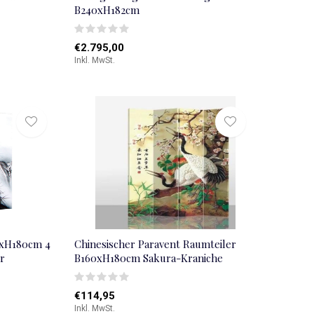
B240xH182cm
€2.795,00
Inkl. MwSt.
0xH180cm 4
Chinesischer Paravent Raumteiler
r
B160xH180cm Sakura-Kraniche
€114,95
Inkl. MwSt.