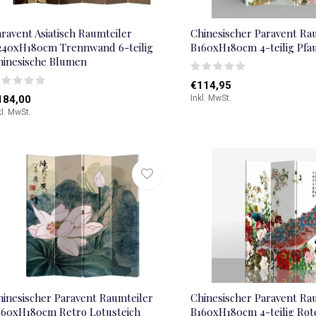
ravent Asiatisch Raumteiler
Chinesischer Paravent Ra
240xH180cm Trennwand 6-teilig
B160xH180cm 4-teilig Pfa
hinesische Blumen
€114,95
184,00
Inkl. MwSt.
kl. MwSt.
hinesischer Paravent Raumteiler
Chinesischer Paravent Ra
160xH180cm Retro Lotusteich
B160xH180cm 4-teilig Rot