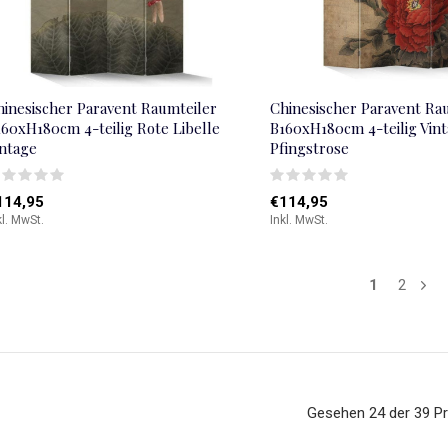
hinesischer Paravent Raumteiler
Chinesischer Paravent Ra
160xH180cm 4-teilig Rote Libelle
B160xH180cm 4-teilig Vin
intage
Pfingstrose
114,95
€114,95
kl. MwSt.
Inkl. MwSt.
1
2
Gesehen 24 der 39 P