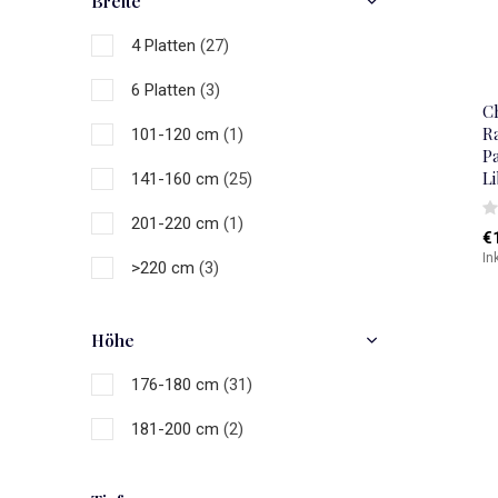
Breite
Braun
(2)
4 Platten
(27)
Schwarz
(3)
6 Platten
(3)
Grau
(4)
Ch
R
101-120 cm
(1)
Weiß
(11)
P
L
141-160 cm
(25)
Mehrfarbig
(19)
201-220 cm
(1)
€
In
>220 cm
(3)
Höhe
176-180 cm
(31)
181-200 cm
(2)