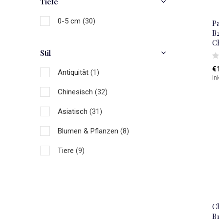
Tiefe
0-5 cm
(30)
Pa
B
C
Stil
€
Antiquität
(1)
In
Chinesisch
(32)
Asiatisch
(31)
Blumen & Pflanzen
(8)
Tiere
(9)
C
B