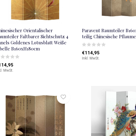
inesischer Orientalischer
Paravent Raumteiler B16
aumteiler Faltbarer Sichtschutz 4
teilig Chinesische Pflaum
anels Goldenes Lotusblatt Weiße
ibelle B160xH180cm
€114,95
Inkl. MwSt.
114,95
kl. MwSt.