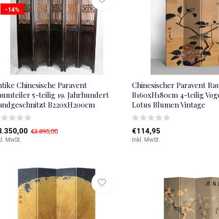
-14%
ntike Chinesische Paravent
Chinesischer Paravent Ra
umteiler 5-teilig 19. Jahrhundert
B160xH180cm 4-teilig Vog
andgeschnitzt B220xH200cm
Lotus Blumen Vintage
3.350,00
€114,95
€3.895,00
kl. MwSt.
Inkl. MwSt.