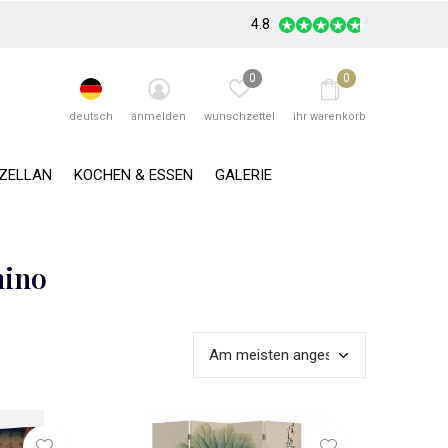
4.8
0
0
deutsch
anmelden
wunschzettel
ihr warenkorb
RZELLAN
KOCHEN & ESSEN
GALERIE
hino