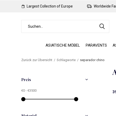
Largest Collection of Europe
Worldwide Fas
ASIATISCHE MÖBEL
PARAVENTS
A
Zurück zur Übersicht
Schlagworte
separador chino
A
Preis
€0
-
€3500
3
Material