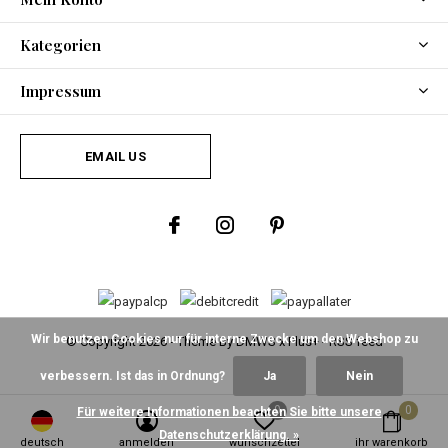
Kategorien
Impressum
EMAIL US
Wir benutzen Cookies nur für interne Zwecke um den Webshop zu
© Copyright
2026
- Theme By
DMWS
x
Plus+
-
RSS feed
verbessern. Ist das in Ordnung?
Ja
Nein
0
0
Für weitere Informationen beachten Sie bitte unsere
Datenschutzerklärung. »
deutsch
anmelden
wunschzettel
ihr warenkorb
Fine Asianliving
/
5
-
2
Bewertungen @