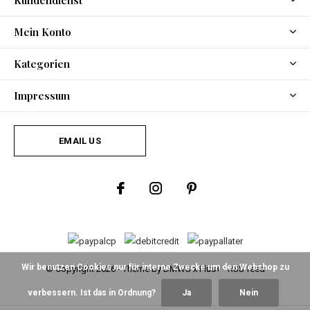
Kundendienst
Mein Konto
Kategorien
Impressum
EMAIL US
Wir benutzen Cookies nur für interne Zwecke um den Webshop zu
© Copyright
2026
- Theme By
DMWS
x
Plus+
-
RSS feed
verbessern. Ist das in Ordnung?
Ja
Nein