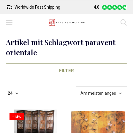
Safe Payment
Largest Collection o
4.8
Artikel mit Schlagwort paravent
orientale
FILTER
-14%