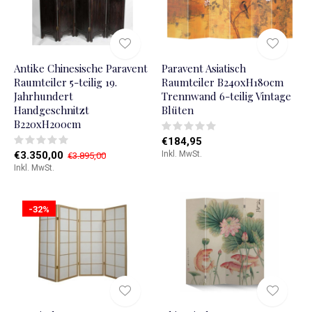
Antike Chinesische Paravent
Paravent Asiatisch
Raumteiler 5-teilig 19.
Raumteiler B240xH180cm
Jahrhundert
Trennwand 6-teilig Vintage
Handgeschnitzt
Blüten
B220xH200cm
€184,95
€3.350,00
Inkl. MwSt.
€3.895,00
Inkl. MwSt.
-32%