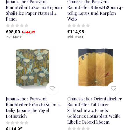
Japanischer Paravent
Chinesische Paravent
Raumteiler L180cmxH130cm
Raumteiler B160xH180cm 4-
Shoji Rice Paper Natural 4
teilig Lotus und Karpfen
Panel
Weiß
€98,00
€114,95
€144,95
Inkl. MwSt.
Inkl. MwSt.
Japanischer Paravent
Chinesischer Orientalischer
Raumteiler B160xH180cm 4-
Raumteiler Faltbarer
teilig Japanische Vögel
Sichtschutz 4 Panels
Lotusteich
Goldenes Lotusblatt Weiße
Libelle B160xH180cm
€114,95