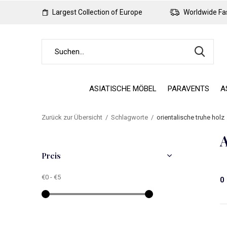
Largest Collection of Europe
Worldwide Fas
ASIATISCHE MÖBEL
PARAVENTS
A
Zurück zur Übersicht
Schlagworte
orientalische truhe holz
A
Preis
€0
-
€5
0