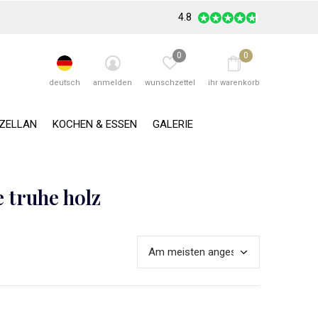
4.8
0
0
deutsch
anmelden
wunschzettel
ihr warenkorb
RZELLAN
KOCHEN & ESSEN
GALERIE
e truhe holz