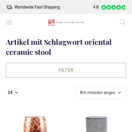
ng
Safe Payment
4.8
Larges
Artikel mit Schlagwort oriental
ceramic stool
FILTER