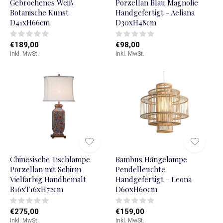
Gebrochenes Weiß
Porzellan Blau Magnolie
Botanische Kunst
Handgefertigt - Aeliana
D41xH66cm
D30xH48cm
€189,00
€98,00
Inkl. MwSt.
Inkl. MwSt.
Chinesische Tischlampe
Bambus Hängelampe
Porzellan mit Schirm
Pendelleuchte
Vielfarbig Handbemalt
Handgefertigt - Leona
B16xT16xH72cm
D60xH60cm
€275,00
€159,00
Inkl. MwSt.
Inkl. MwSt.