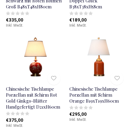
Schwarz mit Roten Blumen
Doppel Glück
Groß B48xT48xH80cm
B38xT38xH58cm
€335,00
€189,00
Inkl. MwSt.
Inkl. MwSt.
Chinesische Tischlampe
Chinesische Tischlampe
Porzellan mit Schirm Rot
Porzellan mit Schirm
Gold Ginkgo-Blätter
Orange B19xT19xH60cm
Handgefertigt D21xH60cm
€295,00
€375,00
Inkl. MwSt.
Inkl. MwSt.