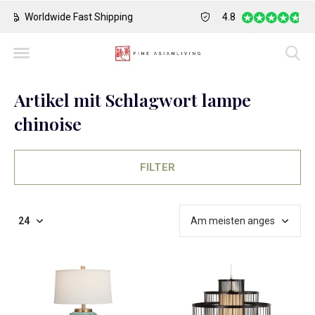
Safe Payment
Largest Collection o
4.8
Artikel mit Schlagwort lampe
chinoise
FILTER