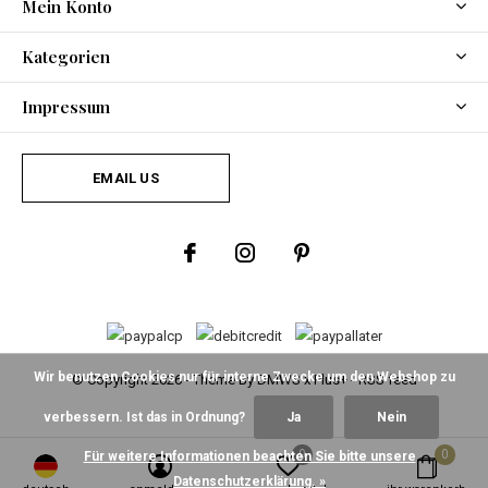
Mein Konto
Kategorien
Impressum
EMAIL US
Wir benutzen Cookies nur für interne Zwecke um den Webshop zu
© Copyright
2026
- Theme By
DMWS
x
Plus+
-
RSS feed
verbessern. Ist das in Ordnung?
Ja
Nein
0
0
Für weitere Informationen beachten Sie bitte unsere
Datenschutzerklärung. »