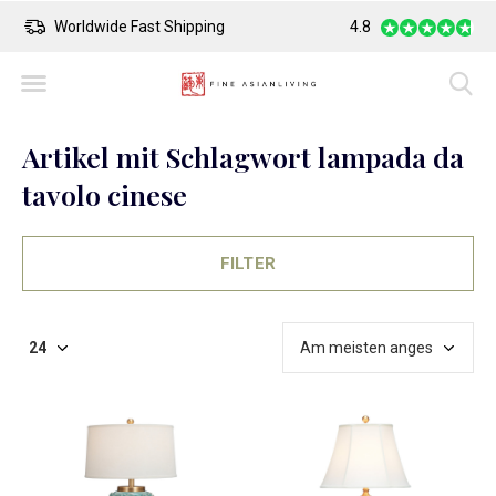
Safe Payment
Largest Collection o
4.8
Artikel mit Schlagwort lampada da
tavolo cinese
FILTER