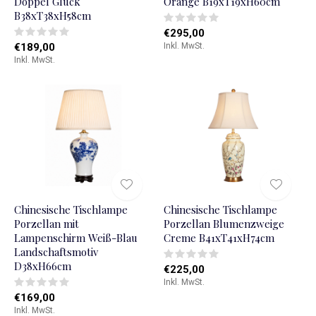
Doppel Glück
Orange B19xT19xH60cm
B38xT38xH58cm
€295,00
€189,00
Inkl. MwSt.
Inkl. MwSt.
Chinesische Tischlampe
Chinesische Tischlampe
Porzellan mit
Porzellan Blumenzweige
Lampenschirm Weiß-Blau
Creme B41xT41xH74cm
Landschaftsmotiv
D38xH66cm
€225,00
Inkl. MwSt.
€169,00
Inkl. MwSt.