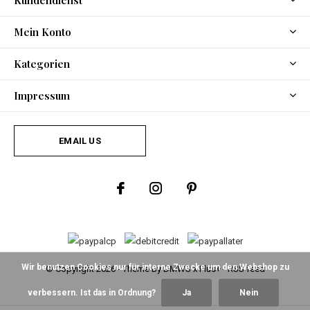
Kundendienst
Mein Konto
Kategorien
Impressum
EMAIL US
Wir benutzen Cookies nur für interne Zwecke um den Webshop zu
© Copyright
2026
- Theme By
DMWS
x
Plus+
-
RSS feed
verbessern. Ist das in Ordnung?
Ja
Nein