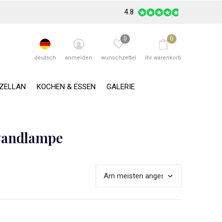
4.8
0
0
deutsch
anmelden
wunschzettel
ihr warenkorb
RZELLAN
KOCHEN & ESSEN
GALERIE
 wandlampe