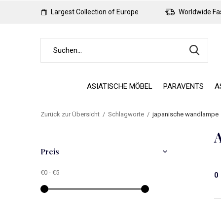
Largest Collection of Europe
Worldwide Fas
ASIATISCHE MÖBEL
PARAVENTS
A
Zurück zur Übersicht
Schlagworte
japanische wandlampe
A
Preis
€0
-
€5
0