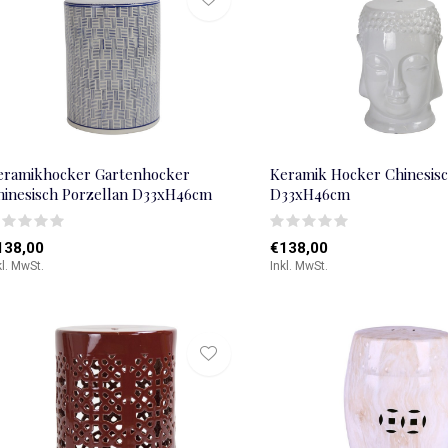
eramikhocker Gartenhocker
Keramik Hocker Chinesisc
hinesisch Porzellan D33xH46cm
D33xH46cm
138,00
€138,00
kl. MwSt.
Inkl. MwSt.