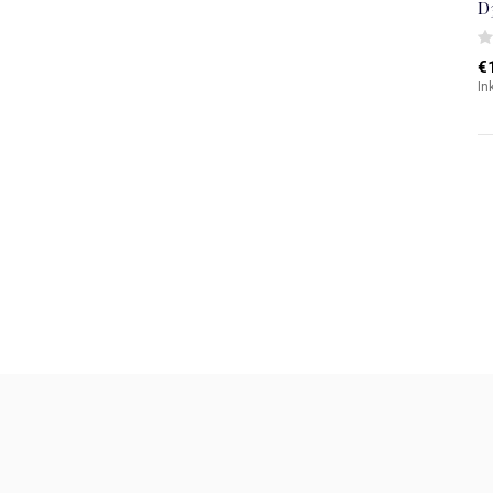
D
€
In