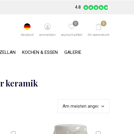
4.8
0
0
deutsch
anmelden
wunschzettel
ihr warenkorb
RZELLAN
KOCHEN & ESSEN
GALERIE
er keramik