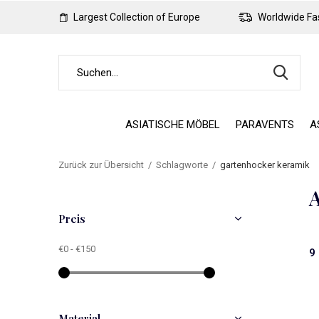
Largest Collection of Europe
Worldwide Fas
ASIATISCHE MÖBEL
PARAVENTS
A
Zurück zur Übersicht
Schlagworte
gartenhocker keramik
A
Preis
€0
-
€150
9
Material