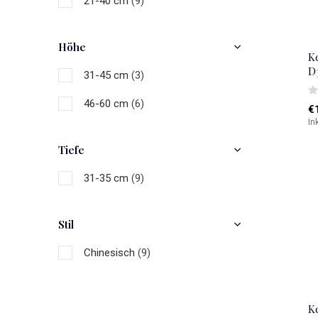
21-40 cm
(9)
Höhe
K
D
31-45 cm
(3)
46-60 cm
(6)
€
In
Tiefe
31-35 cm
(9)
Stil
Chinesisch
(9)
K