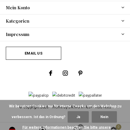
Mein Konto
Kategorien
Impressum
EMAIL US
Wir benutzen Cookies nur für interne Zwecke um den Webshop zu
© Copyright
2026
- Theme By
DMWS
x
Plus+
-
RSS feed
verbessern. Ist das in Ordnung?
Ja
Nein
0
0
Für weitere Informationen beachten Sie bitte unsere