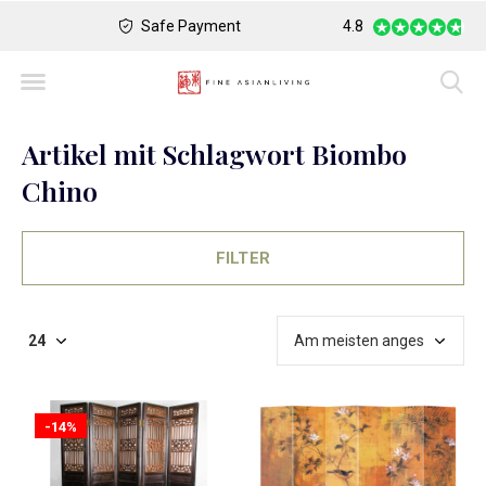
Safe Payment
Largest Collection o
4.8
Artikel mit Schlagwort Biombo
Chino
FILTER
-14%