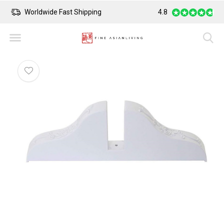
Worldwide Fast Shipping
4.8
Safe Payment