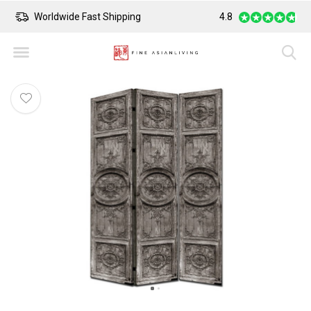
Worldwide Fast Shipping
Safe Payment
4.8