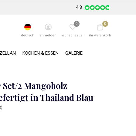
4.8
0
0
deutsch
anmelden
wunschzettel
ihr warenkorb
RZELLAN
KOCHEN & ESSEN
GALERIE
 Set/2 Mangoholz
fertigt in Thailand Blau
0)