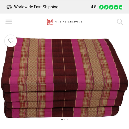
Worldwide Fast Shipping
4.8
Safe Payment