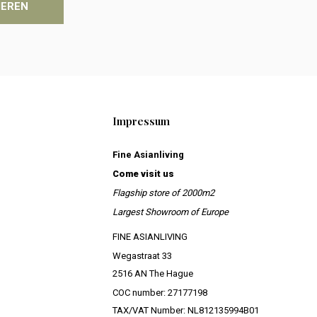
IEREN
Impressum
Fine Asianliving
Come visit us
Flagship store of 2000m2
Largest Showroom of Europe
FINE ASIANLIVING
Wegastraat 33
2516 AN The Hague
COC number: 27177198
TAX/VAT Number: NL812135994B01