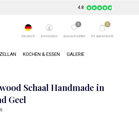
4.8
0
0
deutsch
anmelden
wunschzettel
ihr warenkorb
RZELLAN
KOCHEN & ESSEN
GALERIE
wood Schaal Handmade in
nd Geel
0)