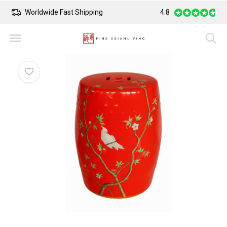
Worldwide Fast Shipping
4.8
Safe Payment