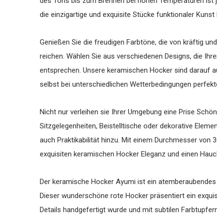
des Tons bis zum Brennen bei hohen Temperaturen ist je
die einzigartige und exquisite Stücke funktionaler Kunst 
Genießen Sie die freudigen Farbtöne, die von kräftig un
reichen. Wählen Sie aus verschiedenen Designs, die Ihre
entsprechen. Unsere keramischen Hocker sind darauf au
selbst bei unterschiedlichen Wetterbedingungen perfekt
Nicht nur verleihen sie Ihrer Umgebung eine Prise Schön
Sitzgelegenheiten, Beistelltische oder dekorative Elem
auch Praktikabilität hinzu. Mit einem Durchmesser von
exquisiten keramischen Hocker Eleganz und einen Hauc
Der keramische Hocker Ayumi ist ein atemberaubendes 
Dieser wunderschöne rote Hocker präsentiert ein exquisi
Details handgefertigt wurde und mit subtilen Farbtupfern v