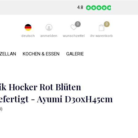
4.8
0
0
deutsch
anmelden
wunschzettel
ihr warenkorb
RZELLAN
KOCHEN & ESSEN
GALERIE
k Hocker Rot Blüten
fertigt - Ayumi D30xH45cm
0)