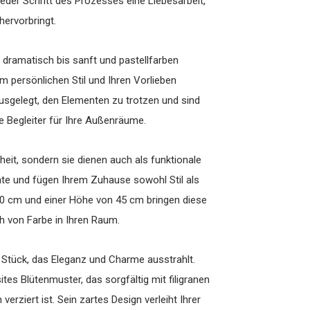
der Schritt des Prozesses eine Liebesarbeit,
hervorbringt.
d dramatisch bis sanft und pastellfarben
m persönlichen Stil und Ihren Vorlieben
sgelegt, den Elementen zu trotzen und sind
e Begleiter für Ihre Außenräume.
heit, sondern sie dienen auch als funktionale
ente und fügen Ihrem Zuhause sowohl Stil als
 30 cm und einer Höhe von 45 cm bringen diese
h von Farbe in Ihren Raum.
Stück, das Eleganz und Charme ausstrahlt.
tes Blütenmuster, das sorgfältig mit filigranen
erziert ist. Sein zartes Design verleiht Ihrer