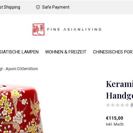
t Shipping
Safe Payment
SIATISCHE LAMPEN
WOHNEN & FREIZEIT
CHINESISCHES PO
igt - Ayumi D30xH45cm
Kerami
Handge
(
€115,00
Inkl. MwSt.