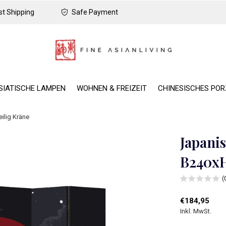
t Shipping
Safe Payment
SIATISCHE LAMPEN
WOHNEN & FREIZEIT
CHINESISCHES PO
ilig Kräne
Japani
B240xH
(
€184,95
Inkl. MwSt.