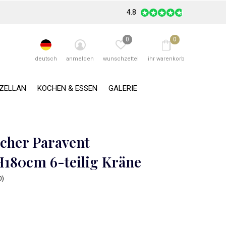
4.8
0
0
deutsch
anmelden
wunschzettel
ihr warenkorb
RZELLAN
KOCHEN & ESSEN
GALERIE
scher Paravent
180cm 6-teilig Kräne
0)