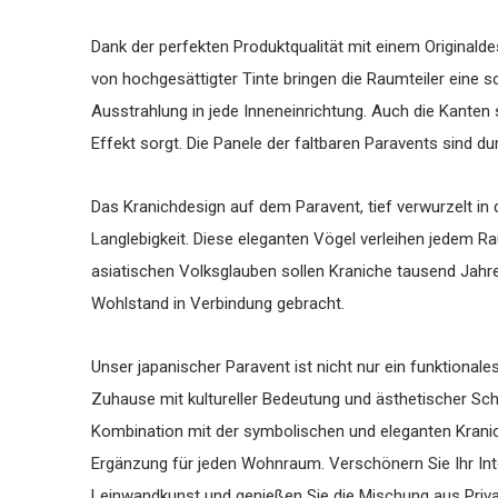
Dank der perfekten Produktqualität mit einem Originalde
von hochgesättigter Tinte bringen die Raumteiler eine s
Ausstrahlung in jede Inneneinrichtung. Auch die Kanten 
Effekt sorgt. Die Panele der faltbaren Paravents sind d
Das Kranichdesign auf dem Paravent, tief verwurzelt in d
Langlebigkeit. Diese eleganten Vögel verleihen jedem Ra
asiatischen Volksglauben sollen Kraniche tausend Jahr
Wohlstand in Verbindung gebracht.
Unser japanischer Paravent ist nicht nur ein funktional
Zuhause mit kultureller Bedeutung und ästhetischer Schö
Kombination mit der symbolischen und eleganten Kranich
Ergänzung für jeden Wohnraum. Verschönern Sie Ihr Int
Leinwandkunst und genießen Sie die Mischung aus Privat