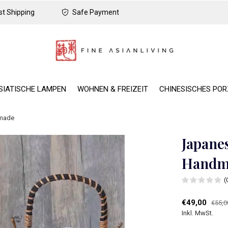
t Shipping
Safe Payment
SIATISCHE LAMPEN
WOHNEN & FREIZEIT
CHINESISCHES PO
dmade
Japane
Handm
(
€49,00
€55,0
Inkl. MwSt.