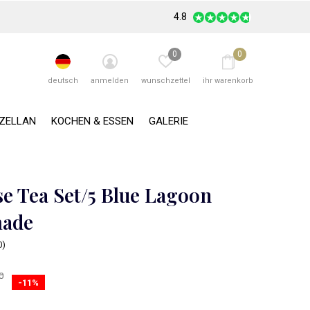
4.8
0
0
deutsch
anmelden
wunschzettel
ihr warenkorb
RZELLAN
KOCHEN & ESSEN
GALERIE
se Tea Set/5 Blue Lagoon
ade
0)
0
-11%