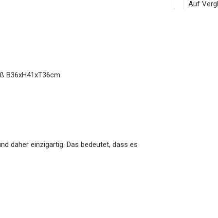
Auf Vergl
Weiß B36xH41xT36cm
nd daher einzigartig. Das bedeutet, dass es