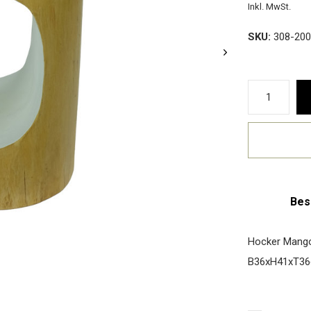
Inkl. MwSt.
SKU:
308-200
Bes
Hocker Mango 
B36xH41xT3