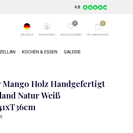
4.8
0
0
deutsch
anmelden
wunschzettel
ihr warenkorb
RZELLAN
KOCHEN & ESSEN
GALERIE
 Mango Holz Handgefertigt
iland Natur Weiß
41xT36cm
0)