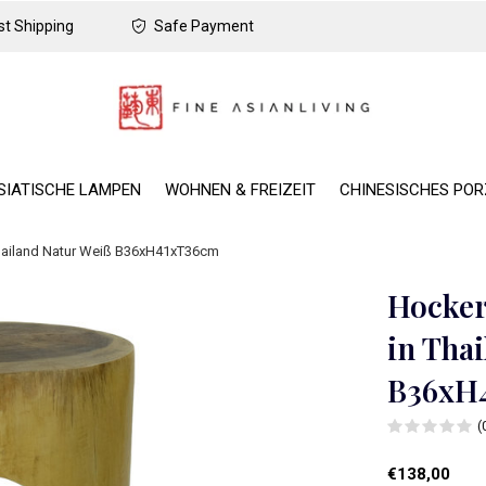
t Shipping
Safe Payment
SIATISCHE LAMPEN
WOHNEN & FREIZEIT
CHINESISCHES PO
hailand Natur Weiß B36xH41xT36cm
Hocker
in Tha
B36xH
(
€138,00