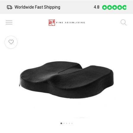
Worldwide Fast Shipping
4.8
Safe Payment