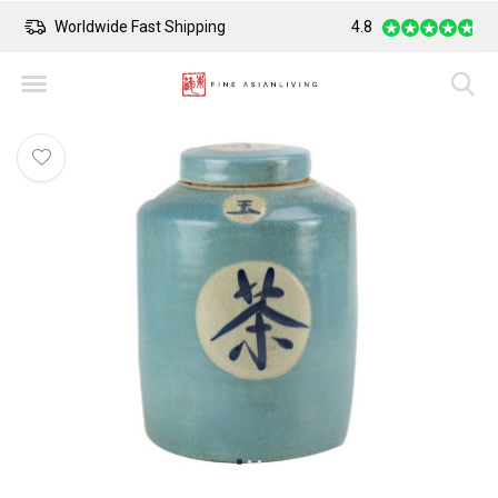
Worldwide Fast Shipping
4.8
Safe Payment