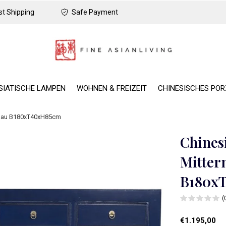
t Shipping
Safe Payment
SIATISCHE LAMPEN
WOHNEN & FREIZEIT
CHINESISCHES PO
 Blau B180xT40xH85cm
Chines
Mitter
B180x
(
€1.195,00