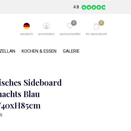
4.8
0
0
deutsch
anmelden
wunschzettel
ihr warenkorb
RZELLAN
KOCHEN & ESSEN
GALERIE
isches Sideboard
nachts Blau
T40xH85cm
0)