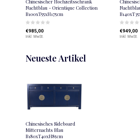
Chinesischer Hochzeitsschrank
Chinesis
Nachtblau - Orientique Collection
Nachtblau
B100xT55xH175cm
B140xT3
€985,00
€949,00
Inkl. MwSt.
Inkl. MwSt.
Neueste Artikel
Chinesisches Sideboard
Mitternachts Blau
B180xT40xH85cm