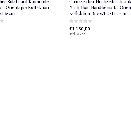
ches Sideboard Kommode
Chinesischer Hochzeitsschran
 - Orientique Kollektion -
Nachtlbau Handbemalt - Orien
5xH85cm
Kollektion B100xT55xH175cm
€1.150,00
Inkl. MwSt.