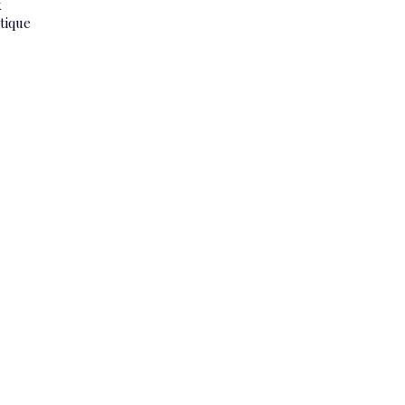
k
tique